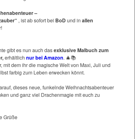
chenabenteuer –
zauber“
, ist ab sofort bei
BoD
und in
allen
!
te gibt es nun auch das
exklusive Malbuch zum
r,
erhältlich
nur bei Amazon
. 🎄📚
er, mit dem ihr die magische Welt von Maxi, Juli und
lbst farbig zum Leben erwecken könnt.
arauf, dieses neue, funkelnde Weihnachtsabenteuer
ken und ganz viel Drachenmagie mit euch zu
he Grüße