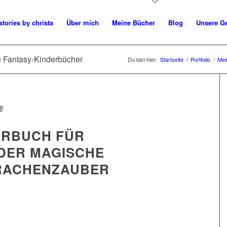
tories by christa
Über mich
Meine Bücher
Blog
Unsere G
e Fantasy-Kinderbücher
Du bist hier:
Startseite
/
Portfolio
/
Mei
ERBUCH FÜR
DER MAGISCHE
RACHENZAUBER