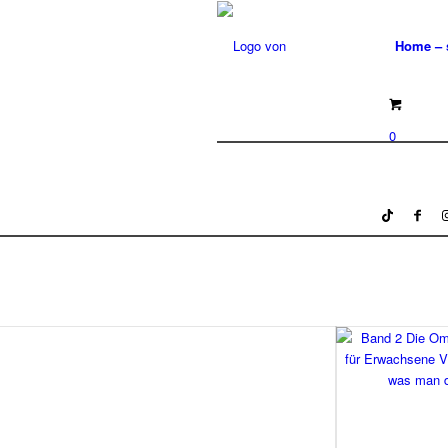
Home – s
0