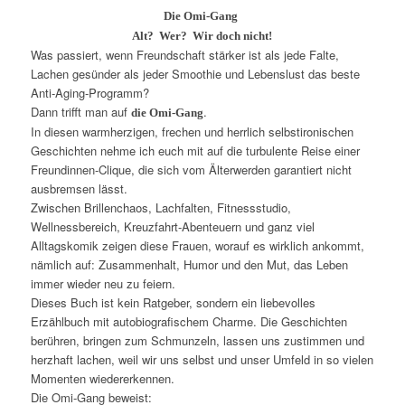
Die Omi-Gang
Alt?
Wer? Wir doch nicht!
Was passiert, wenn Freundschaft stärker ist als jede Falte,
Lachen gesünder als jeder Smoothie und Lebenslust das beste
Anti-Aging-Programm?
Dann trifft man auf
.
die Omi-Gang
In diesen warmherzigen, frechen und herrlich selbstironischen
Geschichten nehme ich euch mit auf die turbulente Reise einer
Freundinnen-Clique, die sich vom Älterwerden garantiert nicht
ausbremsen lässt.
Zwischen Brillenchaos, Lachfalten, Fitnessstudio,
Wellnessbereich, Kreuzfahrt-Abenteuern und ganz viel
Alltagskomik zeigen diese Frauen, worauf es wirklich ankommt,
nämlich auf: Zusammenhalt, Humor und den Mut, das Leben
immer wieder neu zu feiern.
Dieses Buch ist kein Ratgeber, sondern ein liebevolles
Erzählbuch mit autobiografischem Charme. Die Geschichten
berühren, bringen zum Schmunzeln, lassen uns zustimmen und
herzhaft lachen, weil wir uns selbst und unser Umfeld in so vielen
Momenten wiedererkennen.
Die Omi-Gang beweist: