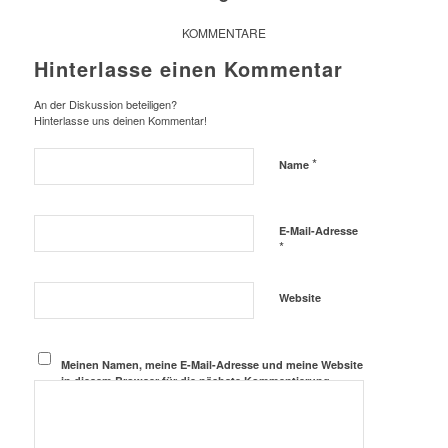
KOMMENTARE
Hinterlasse einen Kommentar
An der Diskussion beteiligen?
Hinterlasse uns deinen Kommentar!
*
Name
E-Mail-Adresse
*
Website
Meinen Namen, meine E-Mail-Adresse und meine Website
in diesem Browser für die nächste Kommentierung
speichern.