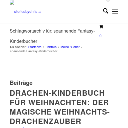
Schlagwortarchiv für: spannende Fantasy-
0
Kinderbücher
Du bist hier:
Startseite
/
Portfolio
/
Meine Bücher
/
spannende Fantasy-Kinderbücher
Beiträge
DRACHEN-KINDERBUCH
FÜR WEIHNACHTEN: DER
MAGISCHE WEIHNACHTS-
DRACHENZAUBER